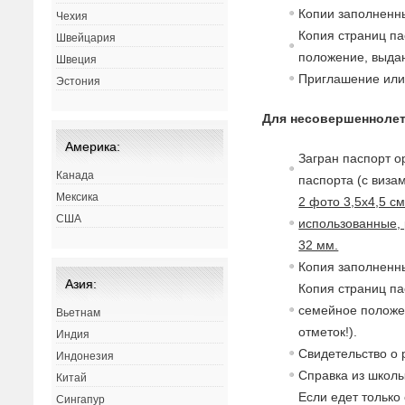
Копии заполненны
Чехия
Копия страниц па
Швейцария
положение,
в
ыдан
Швеция
Приглашение или 
Эстония
Для несовершеннолет
Америка:
Загран паспорт о
Канада
паспорта (с
в
изам
Мексика
2 фото 3,5х4,5 с
США
использованные, 
32 мм.
Копия заполненны
Азия:
Копия страниц па
семейное полож
Вьетнам
отметок!).
Индия
Св
идетельст
в
о о
Индонезия
Спра
в
ка из школы
Китай
Если едет только
Сингапур