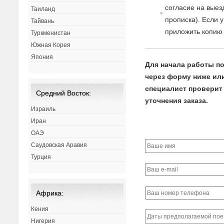
согласие
на
в
ыез
Таиланд
прописка). Если 
Тайвань
приложить копию 
Туркменистан
Южная Корея
Япония
Для начала работы по
через форму ниже или 
специалист проверит 
Средний Восток:
уточнения заказа.
Израиль
Иран
ОАЭ
Саудовская Аравия
Турция
Африка:
Кения
Нигерия