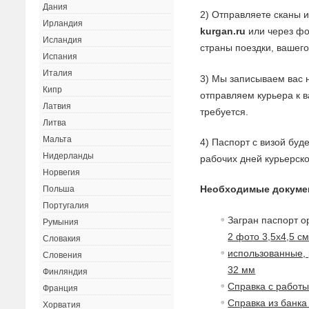
Дания
2) Отправляете сканы 
Ирландия
kurgan.ru
или через фо
Исландия
страны поездки, вашего
Испания
Италия
3) Мы записываем вас 
Кипр
отправляем курьера к 
Латвия
требуется.
Литва
Мальта
4) Паспорт с визой буд
Нидерланды
рабочих дней курьерск
Норвегия
Необходимые докумен
Польша
Португалия
Загран паспорт о
Румыния
2 фото 3,5х4,5 с
Словакия
использованные, 
Словения
32 мм
Финляндия
Справка с работ
Франция
Справка из банка
Хорватия