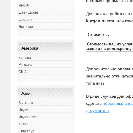
поэтому оформлять так
Чехия
Швейцария
Для начала работы по 
Швеция
kurgan.ru
скан или кач
Эстония
Америка:
Канада
Мексика
Дополнительно оплачив
США
значительно отличаться
типа визы.
Азия:
В ряде случаев для оф
Вьетнам
сделать
переводы
,
апо
Индия
документов
.
Индонезия
Китай
Сингапур