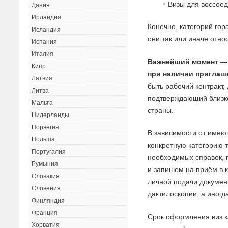
Визы для воссое
Дания
Ирландия
Конечно, категорий гор
Исландия
они так или иначе отно
Испания
Италия
Важнейший момент — 
Кипр
при наличии приглаш
Латвия
быть рабочий контракт,
Литва
подтверждающий близк
Мальта
страны.
Нидерланды
Норвегия
В зависимости от имею
Польша
конкретную категорию 
Португалия
необходимых справок, 
Румыния
и запишем на приём в 
Словакия
личной подачи докумен
Словения
дактилоскопии, а иногд
Финляндия
Франция
Срок оформления виз к
Хорватия