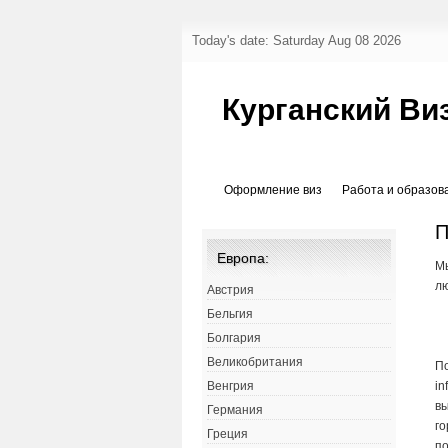
Today's date: Saturday Aug 08 2026
Курганский Ви
Оформление виз
Работа и образов
П
Европа:
Мы
лю
Австрия
Бельгия
Болгария
Великобритания
По
in
Венгрия
вы
Германия
го
Греция
п